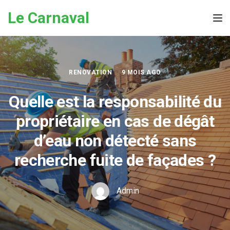
Skip to the content
Le Carnaval
Tog
RENOVATION
9 MOIS AGO
Quelle est la responsabilité du
propriétaire en cas de dégât
d’eau non détecté sans
recherche fuite de façades ?
Admin