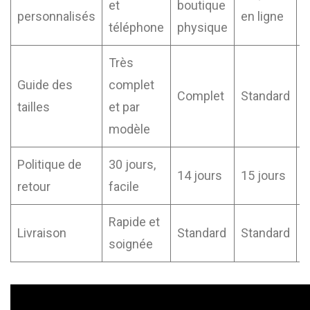
et
boutique
personnalisés
en ligne
e
téléphone
physique
Très
Guide des
complet
Complet
Standard
B
tailles
et par
modèle
Politique de
30 jours,
14 jours
15 jours
1
retour
facile
Rapide et
Livraison
Standard
Standard
S
soignée