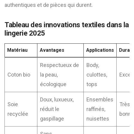
authentiques et de pièces qui durent.
Tableau des innovations textiles dans la
lingerie 2025
Matériau
Avantages
Applications
Durabi
Respectueux de
Body,
Coton bio
la peau,
culottes,
Excel
écologique
tops
Doux, luxueux,
Ensembles
Soie
Très
réduit le
raffinés,
recyclée
bonn
gaspillage
nuisettes
Sans