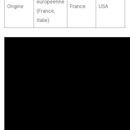
européenne
Origine
France
USA
(France,
Italie)