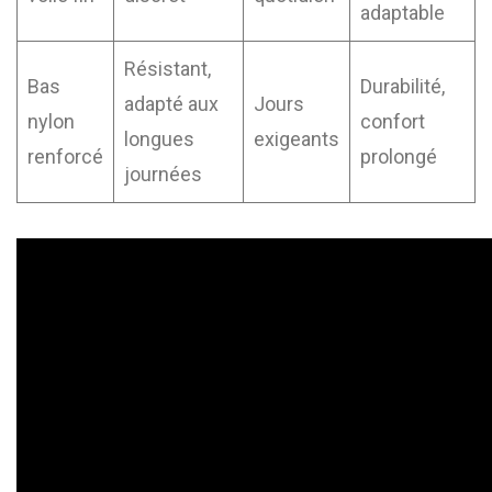
adaptable
Résistant,
Bas
Durabilité,
adapté aux
Jours
nylon
confort
longues
exigeants
renforcé
prolongé
journées