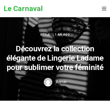
Skip to the content
Le Carnaval
Tog
STYLE
1 AN AGO
Découvrez la collection
élégante de Lingerie Ladame
pour sublimer votre féminité
Admin