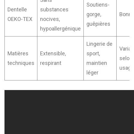
Soutiens-
Dentelle
substances
gorge,
Bonn
OEKO-TEX
nocives,
guêpières
hypoallergénique
Lingerie de
Variab
Matières
Extensible,
sport,
selon
techniques
respirant
maintien
usage
léger