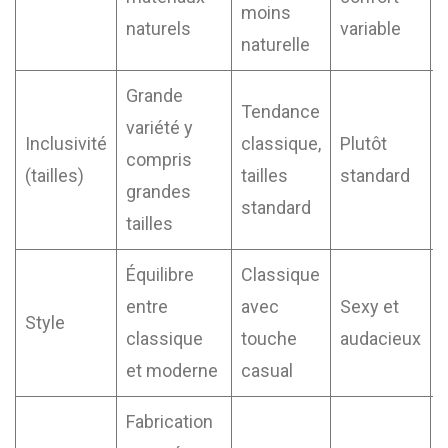
moins
naturels
variable
naturelle
Grande
Tendance
variété y
Inclusivité
classique,
Plutôt
compris
t
(tailles)
tailles
standard
grandes
standard
tailles
Équilibre
Classique
entre
avec
Sexy et
Style
classique
touche
audacieux
et moderne
casual
Fabrication