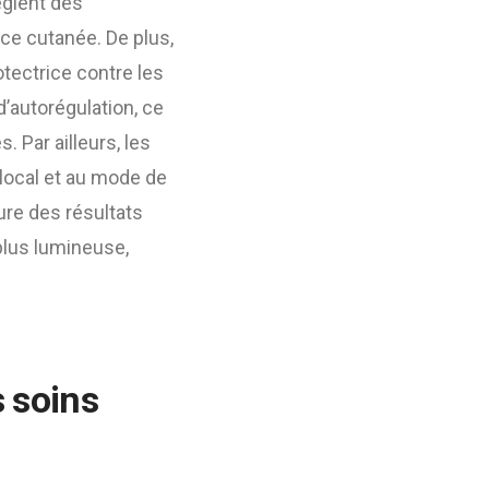
égient des
nce cutanée. De plus,
otectrice contre les
’autorégulation, ce
 Par ailleurs, les
 local et au mode de
ure des résultats
plus lumineuse,
s
soins