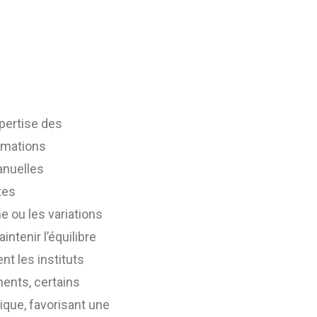
xpertise des
ormations
anuelles
tes
e ou les variations
ntenir l’équilibre
nt les instituts
ments, certains
ique, favorisant une