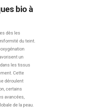
ques bio à
es dès les
niformité du teint.
 oxygénation
favorisent un
 dans les tissus
lement. Cette
se déroulent
n, certains
es avancées,
lobale de la peau.