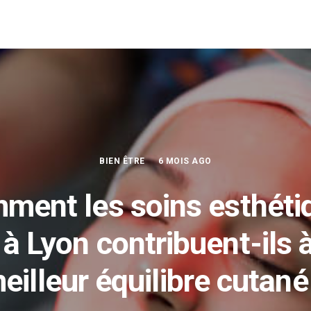
BIEN ÊTRE
6 MOIS AGO
ment les soins esthéti
 à Lyon contribuent-ils 
eilleur équilibre cutané