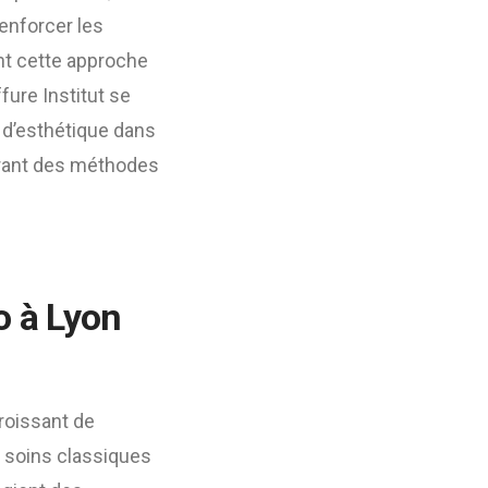
renforcer les
nt cette approche
fure Institut se
 d’esthétique dans
égrant des méthodes
o à Lyon
roissant de
x soins classiques