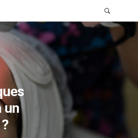
ques
à un
 ?