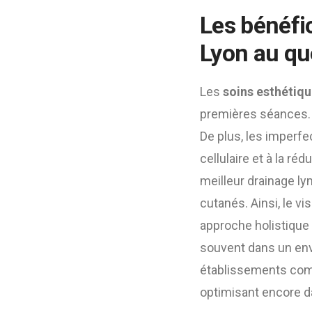
Les bénéfi
Lyon
au qu
Les
soins esthétiqu
premières séances. E
De plus, les imperf
cellulaire et à la ré
meilleur drainage ly
cutanés. Ainsi, le vi
approche holistique 
souvent dans un envi
établissements com
optimisant encore dav